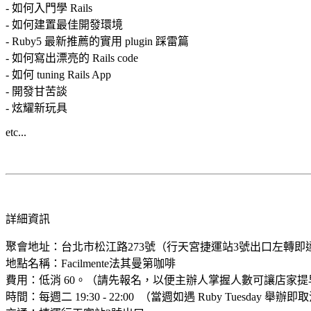
- 如何入門學 Rails
- 如何建置最佳開發環境
- Ruby5 最新推薦的實用 plugin 踩雷篇
- 如何寫出漂亮的 Rails code
- 如何 tuning Rails App
- 開發甘苦談
- 炫耀新玩具
etc...
詳細資訊
聚會地址：台北市松江路273號（行天宮捷運站3號出口左轉即
地點名稱：Facilmente法其曼第咖啡
費用：低消 60。（請先報名，以便主辦人掌握人數可讓店家提
時間：每週二 19:30 - 22:00 （當週如遇 Ruby Tuesday 舉辦即