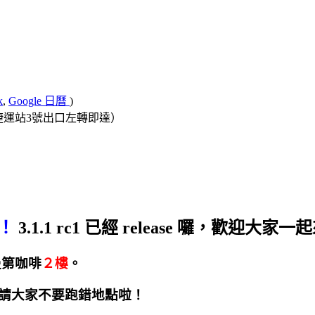
k
,
Google 日曆
)
行天宮捷運站3號出口左轉即達）
得！
3.1.1 rc1 已經 release 囉，歡迎大家
其曼第咖啡
２樓
。
請大家不要跑錯地點啦！