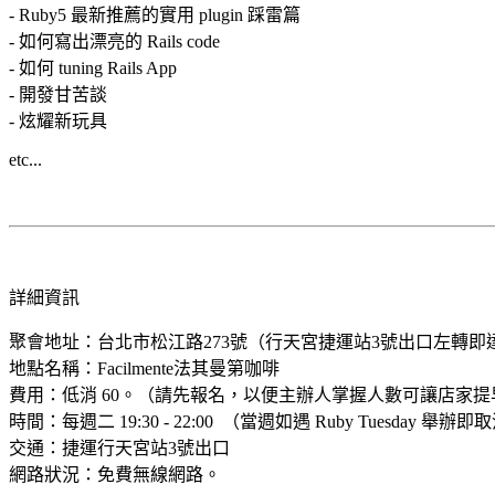
- Ruby5 最新推薦的實用 plugin 踩雷篇
- 如何寫出漂亮的 Rails code
- 如何 tuning Rails App
- 開發甘苦談
- 炫耀新玩具
etc...
詳細資訊
聚會地址：台北市松江路273號（行天宮捷運站3號出口左轉即
地點名稱：Facilmente法其曼第咖啡
費用：低消 60。（請先報名，以便主辦人掌握人數可讓店家提
時間：每週二 19:30 - 22:00 （當週如遇 Ruby Tuesday 舉辦即
交通：捷運行天宮站3號出口
網路狀況：免費無線網路。