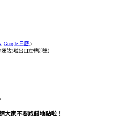
k
,
Google 日曆
)
行天宮捷運站3號出口左轉即達）
。
請大家不要跑錯地點啦！