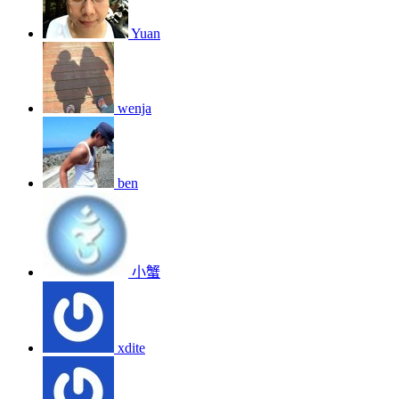
Yuan
wenja
ben
小蟹
xdite