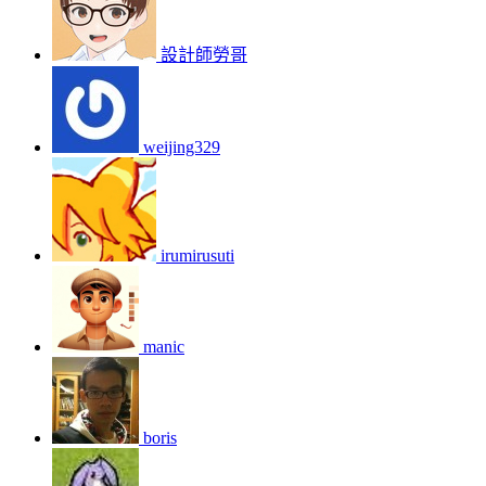
設計師勞哥
weijing329
irumirusuti
manic
boris