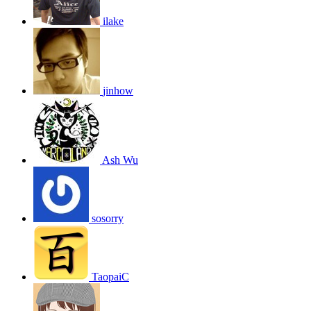
ilake
jinhow
Ash Wu
sosorry
TaopaiC