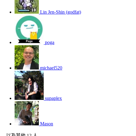
Lin Jen-Shin (godfat)
poga
michael520
supaplex
Mason
...以及其他 12 人