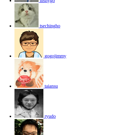
liishygo
tsechingho
gogojimmy
taiansu
ryudo