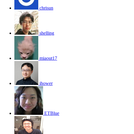
chrisun
shelling
miaout17
ihower
ETBlue