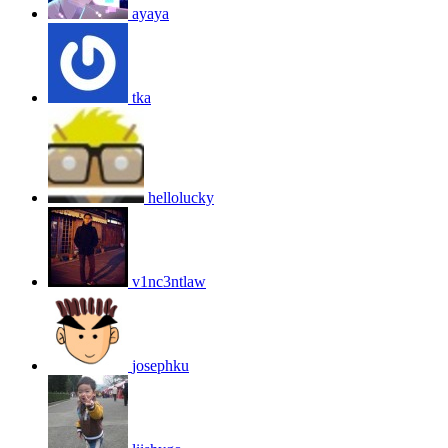
ayaya
tka
hellolucky
v1nc3ntlaw
josephku