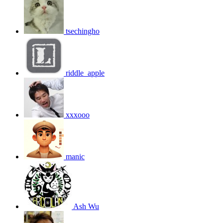
tsechingho
riddle_apple
xxxooo
manic
Ash Wu