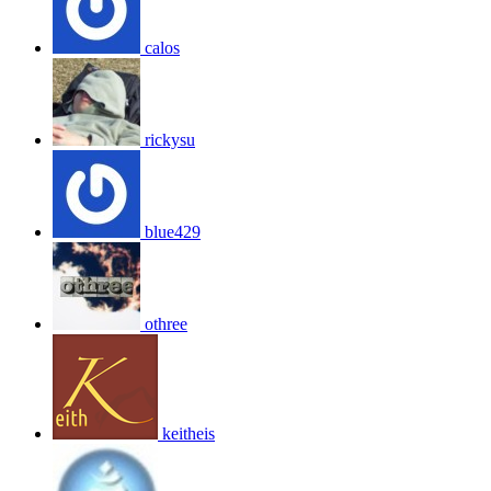
calos
rickysu
blue429
othree
keitheis