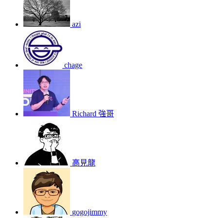
azi
chage
Richard 強哥
高見龍
gogojimmy