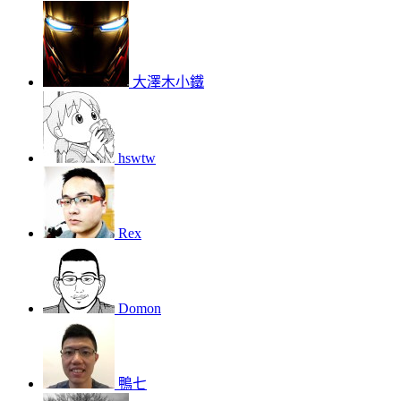
大澤木小鐵
hswtw
Rex
Domon
鴨七