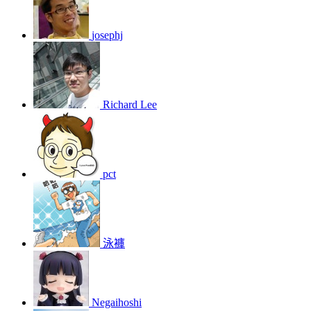
josephj
Richard Lee
pct
泳褲
Negaihoshi