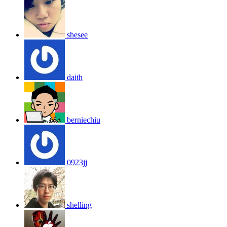
shesee
daith
berniechiu
0923jj
shelling