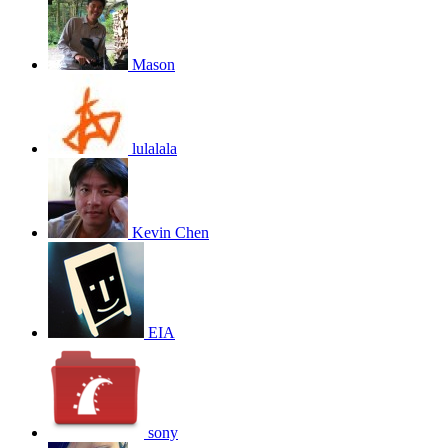
Mason
lulalala
Kevin Chen
EIA
sony