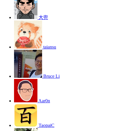
大兜
taiansu
Bruce Li
Aar0n
TaopaiC