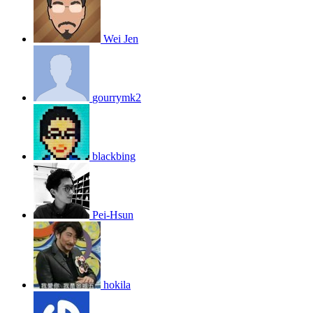
Wei Jen
gourrymk2
blackbing
Pei-Hsun
hokila