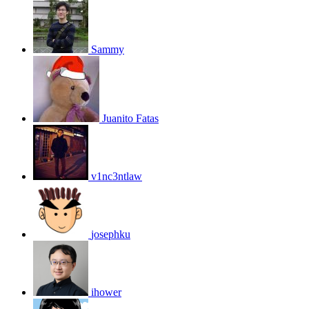
Sammy
Juanito Fatas
v1nc3ntlaw
josephku
ihower