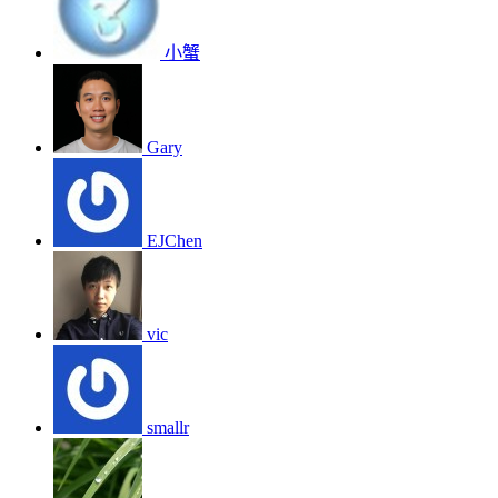
小蟹
Gary
EJChen
vic
smallr