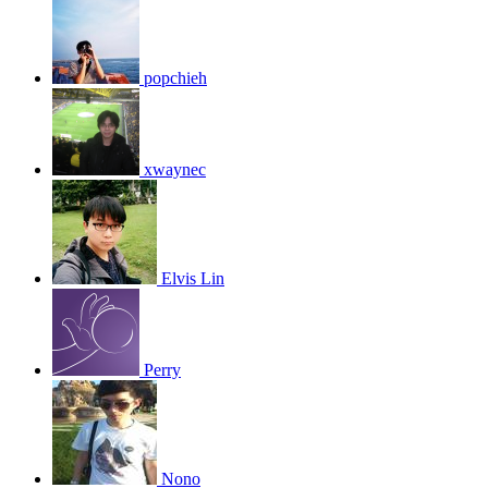
popchieh
xwaynec
Elvis Lin
Perry
Nono