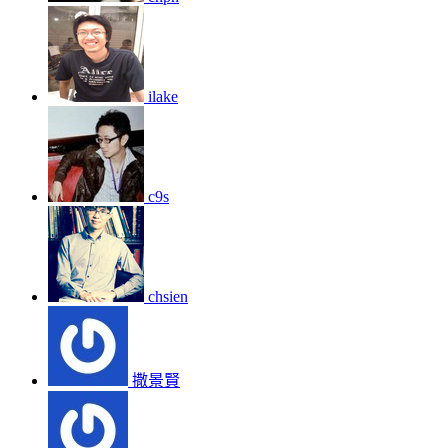
ilake
c9s
chsien
撒景賢