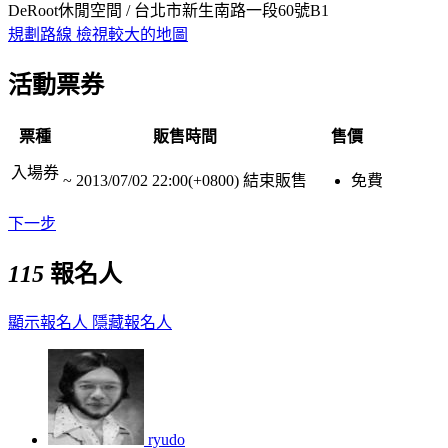
DeRoot休閒空間 / 台北市新生南路一段60號B1
規劃路線
檢視較大的地圖
活動票券
票種
販售時間
售價
入場券
~
2013/07/02 22:00(+0800)
結束販售
免費
下一步
115
報名人
顯示報名人
隱藏報名人
ryudo