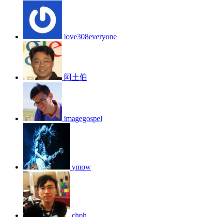
love308everyone
阿土伯
imagegospel
ymow
chph