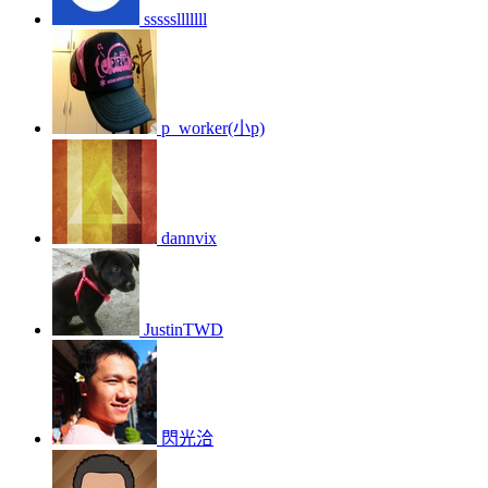
ssssslllllll
p_worker(小p)
dannvix
JustinTWD
閃光洽