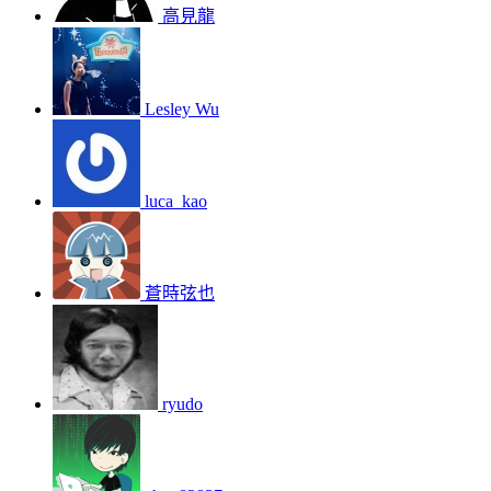
高見龍
Lesley Wu
luca_kao
蒼時弦也
ryudo