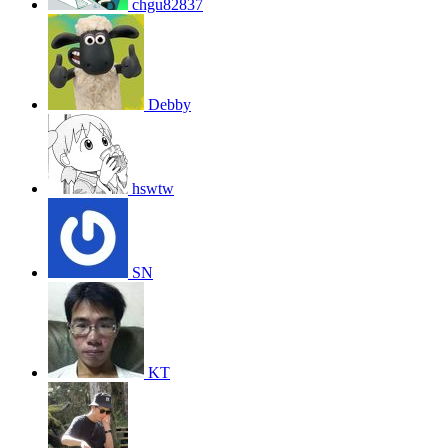
chgu82837
Debby
hswtw
SN
KT