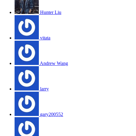
Hunter Liu
vitata
Andrew Wang
larry
gary200552