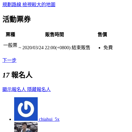
規劃路線
檢視較大的地圖
活動票券
票種
販售時間
售價
一般票
~
2020/03/24 22:00(+0800)
結束販售
免費
下一步
17
報名人
顯示報名人
隱藏報名人
chiahui_5x