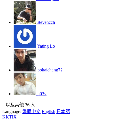
stevencch
Yating Lo
pokaichang72
u03v
...以及其他 36 人
Language:
繁體中文
English
日本語
KKTIX