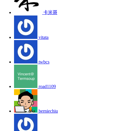
卡米哥
vitata
twbcs
road1109
berniechiu