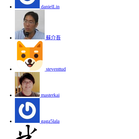
danielLin
蘇介吾
steventtud
masterkai
gaga5lala