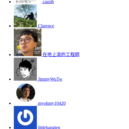
caasih
Clarence
在地上滾的工程師
JimmyWuTw
myohmy10420
littlehangten